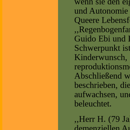
wenn sie den ei
und Autonomie 
Queere Lebensf
,,Regenbogenfam
Guido Ebi und 
Schwerpunkt ist
Kinderwunsch, g
reproduktionsme
Abschließend w
beschrieben, d
aufwachsen, und
beleuchtet.
,,Herr H. (79 J
demenziellen Au