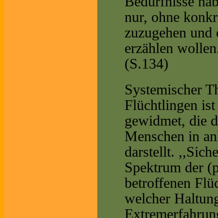
Bedürfnisse habe
nur, ohne konkr
zuzugehen und o
erzählen wollen
(S.134)
Systemischer T
Flüchtlingen is
gewidmet, die 
Menschen in anh
darstellt. ,,Sic
Spektrum der (
betroffenen Flüc
welcher Haltun
Extremerfahrung